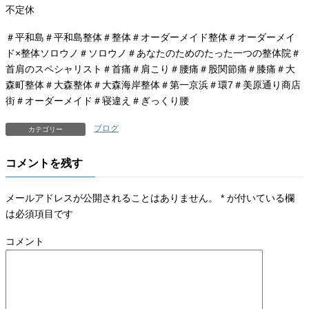
不定休
＃平和島＃平和島整体＃整体＃オーダーメイド整体＃オーダーメイ
ド×整体ソロウノ＃ソロウノ＃あなたのためのたった一つの整体院＃
首肩のスペシャリスト＃首痛＃肩こり＃腰痛＃股関節痛＃膝痛＃大
森町整体＃大森整体＃大森海岸整体＃第一京浜＃環7＃美原通り商店
街＃オーダーメイド＃寝違え＃ぎっくり腰
ブログ
カテゴリー
コメントを残す
メールアドレスが公開されることはありません。
*
が付いている欄
は必須項目です
コメント