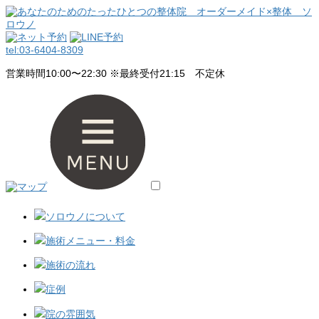
コ
ナ
ン
ビ
テ
ゲ
ン
ー
tel:
03-6404-8309
ツ
シ
営業時間10:00〜22:30 ※最終受付21:15 不定休
へ
ョ
ス
ン
キ
に
ッ
移
プ
動
ソロウノについて
施術メニュー・料金
施術の流れ
症例
院の雰囲気