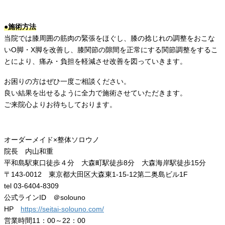
●施術方法
当院では膝周囲の筋肉の緊張をほぐし、膝の捻じれの調整をおこな
いO脚・X脚を改善し、膝関節の隙間を正常にする関節調整をするこ
とにより、痛み・負担を軽減させ改善を図っていきます。
お困りの方はぜひ一度ご相談ください。
良い結果を出せるように全力で施術させていただきます。
ご来院心よりお待ちしております。
オーダーメイド×整体ソロウノ
院長 内山和重
平和島駅東口徒歩４分 大森町駅徒歩8分 大森海岸駅徒歩15分
〒143-0012 東京都大田区大森東1-15-12第二奥島ビル1F
tel 03-6404-8309
公式ラインID ＠solouno
HP
https://seitai-solouno.com/
営業時間11：00～22：00