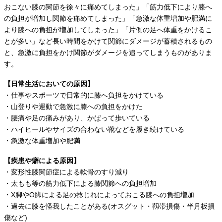
おこない膝の関節を徐々に痛めてしまった」「筋力低下により膝へ
の負担が増加し関節を痛めてしまった」「急激な体重増加や肥満に
より膝への負担が増加してしまった」「片側の足へ体重をかけるこ
とが多い」など長い時間をかけて関節にダメージが蓄積されるもの
と、急激に負担をかけ関節がダメージを追ってしまうものがありま
す。
【日常生活においての原因】
・仕事やスポーツで日常的に膝へ負担をかけている
・山登りや運動で急激に膝への負担をかけた
・腰痛や足の痛みがあり、かばって歩いている
・ハイヒールやサイズの合わない靴などを履き続けている
・急激な体重増加や肥満
【疾患や癖による原因】
・変形性膝関節症による軟骨のすり減り
・太もも等の筋力低下による膝関節への負担増加
・X脚やO脚による足の捻じれによっておこる膝への負担増加
・過去に膝を怪我したことがある(オスグット・靱帯損傷・半月板損
傷など)