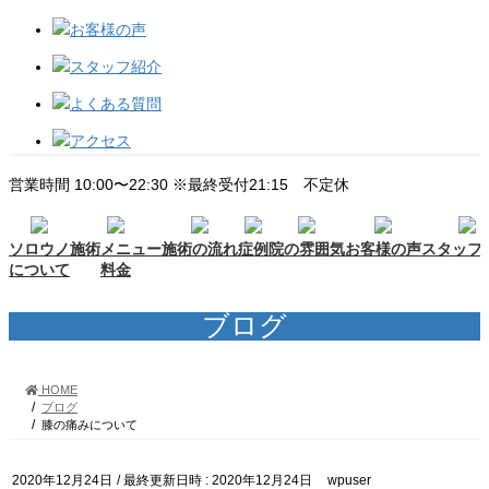
お客様の声
スタッフ紹介
よくある質問
アクセス
営業時間 10:00〜22:30 ※最終受付21:15 不定休
ソロウノ
施術メニュー
施術の流れ
症例
院の雰囲気
お客様の声
スタッフ
について
料金
ブログ
HOME
ブログ
膝の痛みについて
2020年12月24日
/ 最終更新日時 :
2020年12月24日
wpuser